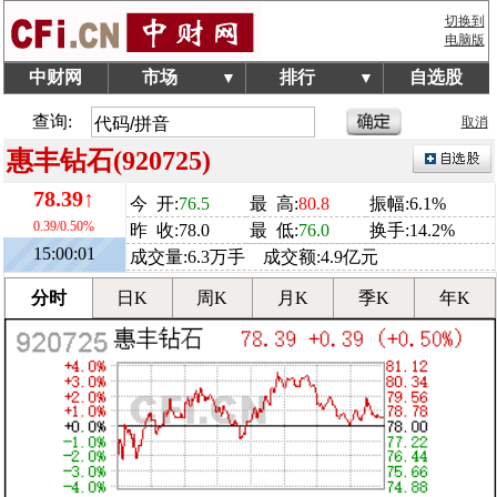
切换到
电脑版
中财网
市场
排行
自选股
▼
▼
查询:
取消
惠丰钻石(920725)
78.39↑
今 开:
76.5
最 高:
80.8
振幅:6.1%
0.39/0.50%
昨 收:78.0
最 低:
76.0
换手:14.2%
15:00:01
成交量:6.3万手 成交额:4.9亿元
分时
日K
周K
月K
季K
年K