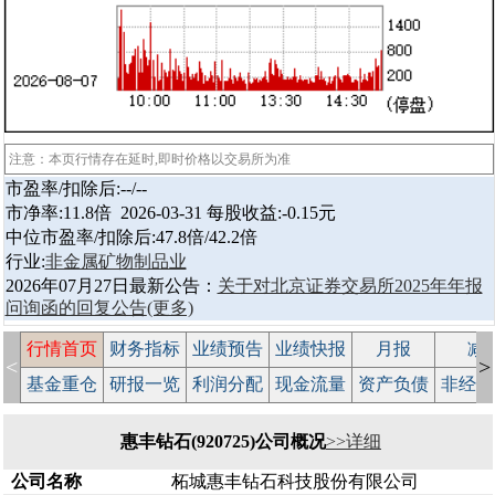
注意：本页行情存在延时,即时价格以交易所为准
市盈率/扣除后:--/--
市净率:11.8倍 2026-03-31 每股收益:-0.15元
中位市盈率/扣除后:47.8倍/42.2倍
行业:
非金属矿物制品业
2026年07月27日最新公告：
关于对北京证券交易所2025年年报
问询函的回复公告
(更多)
行情首页
财务指标
业绩预告
业绩快报
月报
减
<
>
基金重仓
研报一览
利润分配
现金流量
资产负债
非经常
惠丰钻石(920725)公司概况
>>详细
公司名称
柘城惠丰钻石科技股份有限公司