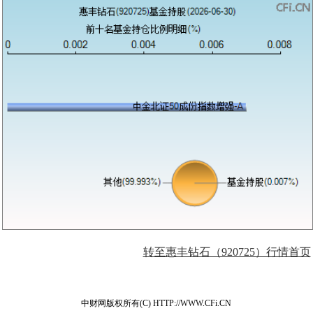
转至惠丰钻石（920725）行情首页
中财网版权所有(C) HTTP://WWW.CFi.CN