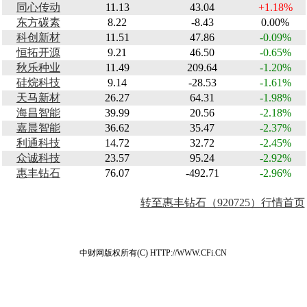
同心传动
11.13
43.04
+1.18%
东方碳素
8.22
-8.43
0.00%
科创新材
11.51
47.86
-0.09%
恒拓开源
9.21
46.50
-0.65%
秋乐种业
11.49
209.64
-1.20%
硅烷科技
9.14
-28.53
-1.61%
天马新材
26.27
64.31
-1.98%
海昌智能
39.99
20.56
-2.18%
嘉晨智能
36.62
35.47
-2.37%
利通科技
14.72
32.72
-2.45%
众诚科技
23.57
95.24
-2.92%
惠丰钻石
76.07
-492.71
-2.96%
转至惠丰钻石（920725）行情首页
中财网版权所有(C) HTTP://WWW.CFi.CN