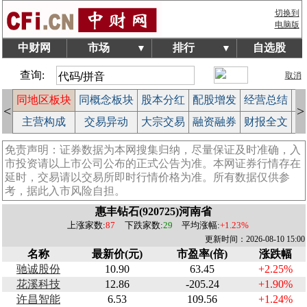
切换到
电脑版
中财网
市场
排行
自选股
▼
▼
查询:
取消
块
同地区板块
同概念板块
股本分红
配股增发
经营总结
股
<
>
作
主营构成
交易异动
大宗交易
融资融券
财报全文
公
免责声明：证券数据为本网搜集归纳，尽量保证及时准确，入
市投资请以上市公司公布的正式公告为准。本网证券行情存在
延时，交易请以交易所即时行情价格为准。所有数据仅供参
考，据此入市风险自担。
惠丰钻石(920725)河南省
上涨家数:
87
下跌家数:
29
平均涨幅:
+1.23%
更新时间：2026-08-10 15:00
名称
最新价(元)
市盈率(倍)
涨跌幅
驰诚股份
10.90
63.45
+2.25%
花溪科技
12.86
-205.24
+1.90%
许昌智能
6.53
109.56
+1.24%