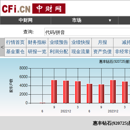
中财网
市场
▼
查询:
行情首页
财务指标
业绩预告
业绩快报
月报
减
<
基金重仓
研报一览
利润分配
现金流量
资产负债
非经常
惠丰钻石(920725