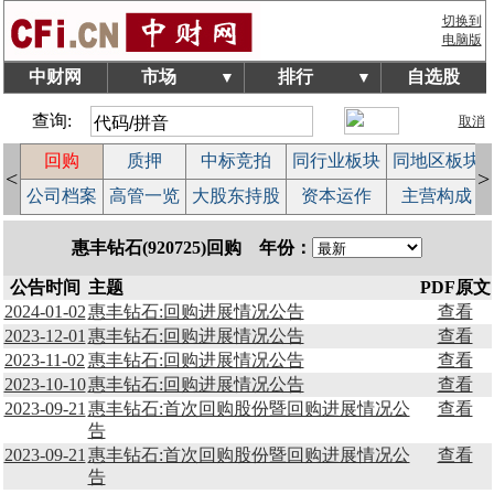
切换到
电脑版
中财网
市场
排行
自选股
▼
▼
查询:
取消
回购
质押
中标竞拍
同行业板块
同地区板块
<
>
益
公司档案
高管一览
大股东持股
资本运作
主营构成
惠丰钻石(920725)回购 年份：
公告时间
主题
PDF原文
2024-01-02
惠丰钻石:回购进展情况公告
查看
2023-12-01
惠丰钻石:回购进展情况公告
查看
2023-11-02
惠丰钻石:回购进展情况公告
查看
2023-10-10
惠丰钻石:回购进展情况公告
查看
2023-09-21
惠丰钻石:首次回购股份暨回购进展情况公
查看
告
2023-09-21
惠丰钻石:首次回购股份暨回购进展情况公
查看
告