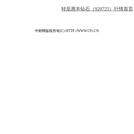
转至惠丰钻石（920725）行情首页
中财网版权所有(C) HTTP://WWW.CFi.CN