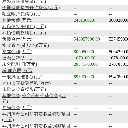
寿险责任准备金(万元)
--
--
长期健康险责任准备金(万元)
--
--
独立账户负债(万元)
--
--
其他负债(万元)
2461300.00
3000200.
##负债特殊项目(万元)
--
--
##负债调整项目(万元)
--
--
负债合计(万元)
548987900.00
53745930
实收资本(或股本)(万元)
--
--
资本公积(万元)
8059800.00
8064200.
盈余公积(万元)
1078100.00
1078100.
未分配利润(万元)
28371400.00
27078800
减:库存股(万元)
--
--
一般风险准备(万元)
6952000.00
6947800.
外币报表折算差额(万元)
--
--
未确认投资损失(万元)
--
--
其他储备(公允价值变动储备)(万
--
--
元)
专项储备(万元)
--
--
##归属母公司所有者权益特殊项目
--
--
(万元)
##归属母公司所有者权益调整项目
--
--