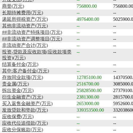
商誉(万元)
756800.00
756800.0
长期待摊费用(万元)
--
--
递延所得税资产(万元)
4976400.00
5025900.
其他非流动资产(万元)
--
--
##非流动资产特殊项目(万元)
--
--
##非流动资产调整项目(万元)
--
--
非流动资产合计(万元)
--
--
投资-贷款及应收款项(应收款项类
--
--
投资)(万元)
结算备付金(万元)
--
--
其中:客户备付金(万元)
--
--
存放同业款项(万元)
12785100.00
14370500
贵金属(万元)
2516700.00
3085000.
拆出资金(万元)
25828500.00
27379100
衍生金融资产(万元)
2381300.00
2815700.
买入返售金融资产(万元)
2653000.00
5952600.
发放贷款和垫款(万元)
339353500.00
33203860
应收保费(万元)
--
--
应收代位追偿款(万元)
--
--
应收分保账款(万元)
--
--