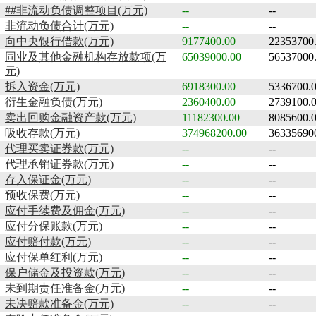
##非流动负债调整项目(万元)
--
--
非流动负债合计(万元)
--
--
向中央银行借款(万元)
9177400.00
22353700
同业及其他金融机构存放款项(万
65039000.00
56537000
元)
拆入资金(万元)
6918300.00
5336700.
衍生金融负债(万元)
2360400.00
2739100.
卖出回购金融资产款(万元)
11182300.00
8085600.
吸收存款(万元)
374968200.00
36335690
代理买卖证券款(万元)
--
--
代理承销证券款(万元)
--
--
存入保证金(万元)
--
--
预收保费(万元)
--
--
应付手续费及佣金(万元)
--
--
应付分保账款(万元)
--
--
应付赔付款(万元)
--
--
应付保单红利(万元)
--
--
保户储金及投资款(万元)
--
--
未到期责任准备金(万元)
--
--
未决赔款准备金(万元)
--
--