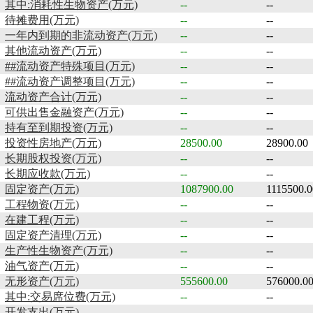
其中:消耗性生物资产(万元)
--
--
待摊费用(万元)
--
--
一年内到期的非流动资产(万元)
--
--
其他流动资产(万元)
--
--
##流动资产特殊项目(万元)
--
--
##流动资产调整项目(万元)
--
--
流动资产合计(万元)
--
--
可供出售金融资产(万元)
--
--
持有至到期投资(万元)
--
--
投资性房地产(万元)
28500.00
28900.00
长期股权投资(万元)
--
--
长期应收款(万元)
--
--
固定资产(万元)
1087900.00
1115500.0
工程物资(万元)
--
--
在建工程(万元)
--
--
固定资产清理(万元)
--
--
生产性生物资产(万元)
--
--
油气资产(万元)
--
--
无形资产(万元)
555600.00
576000.0
其中:交易席位费(万元)
--
--
开发支出(万元)
--
--