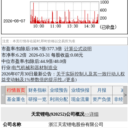
注意：本页行情存在延时,即时价格以交易所为准
市盈率/扣除后:198.7倍/377.3倍
计算公式说明
市净率:6.2倍 2026-03-31 每股收益:0.08元
中位市盈率/扣除后:44.9倍/48.0倍
行业:
电气机械和器材制造业
2026年07月30日最新公告：
关于实际控制人及其一致行动人权
益变动触及1%整数倍的提示性..
(更多)
行情首页
财务指标
业绩预告
业绩快报
月报
减
<
>
基金重仓
研报一览
利润分配
现金流量
资产负债
非经常
天宏锂电(920252)公司概况
>>详细
公司名称
浙江天宏锂电股份有限公司