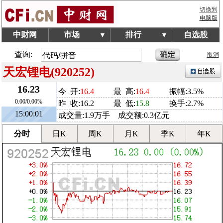
切换到
电脑版
中财网
市场
排行
自选股
▼
▼
查询:
取消
天宏锂电(920252)
16.23
今 开:
16.4
最 高:
16.4
振幅:3.5%
0.00/0.00%
昨 收:16.2
最 低:
15.8
换手:2.7%
15:00:01
成交量:1.9万手 成交额:0.3亿元
分时
日K
周K
月K
季K
年K