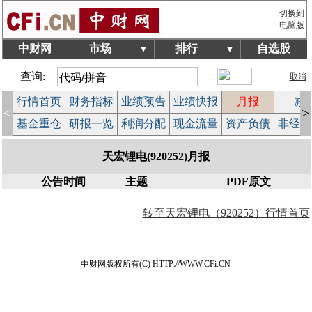
切换到
电脑版
中财网
市场
排行
自选股
▼
▼
查询:
取消
行情首页
财务指标
业绩预告
业绩快报
月报
减
<
>
基金重仓
研报一览
利润分配
现金流量
资产负债
非经常
天宏锂电(920252)月报
公告时间
主题
PDF原文
转至天宏锂电（920252）行情首页
中财网版权所有(C) HTTP://WWW.CFi.CN