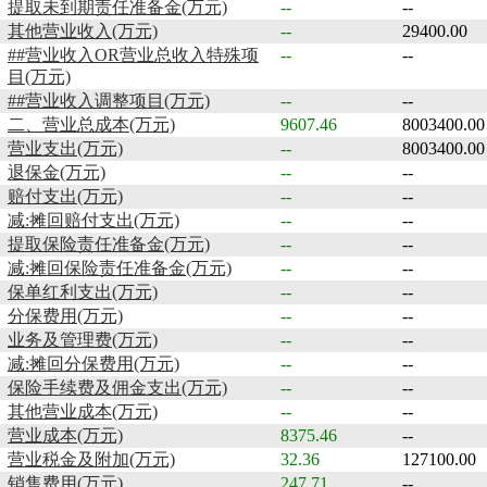
提取未到期责任准备金(万元)
--
--
其他营业收入(万元)
--
29400.00
##营业收入OR营业总收入特殊项
--
--
目(万元)
##营业收入调整项目(万元)
--
--
二、营业总成本(万元)
9607.46
8003400.00
营业支出(万元)
--
8003400.00
退保金(万元)
--
--
赔付支出(万元)
--
--
减:摊回赔付支出(万元)
--
--
提取保险责任准备金(万元)
--
--
减:摊回保险责任准备金(万元)
--
--
保单红利支出(万元)
--
--
分保费用(万元)
--
--
业务及管理费(万元)
--
--
减:摊回分保费用(万元)
--
--
保险手续费及佣金支出(万元)
--
--
其他营业成本(万元)
--
--
营业成本(万元)
8375.46
--
营业税金及附加(万元)
32.36
127100.00
销售费用(万元)
247.71
--