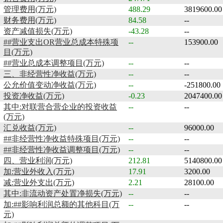
管理费用(万元)
488.29
3819600.00
财务费用(万元)
84.58
--
资产减值损失(万元)
-43.28
--
##营业支出OR营业总成本特殊项
--
153900.00
目(万元)
##营业总成本调整项目(万元)
--
--
三、非经营性净收益(万元)
--
--
公允价值变动净收益(万元)
--
-251800.00
投资净收益(万元)
-0.23
2047400.00
其中:对联营合营企业的投资收益
--
--
(万元)
汇兑收益(万元)
--
96000.00
##非经营性净收益特殊项目(万元)
--
--
##非经营性净收益调整项目(万元)
--
--
四、营业利润(万元)
212.81
5140800.00
加:营业外收入(万元)
17.91
3200.00
减:营业外支出(万元)
2.21
28100.00
其中:非流动资产处置净损失(万元)
--
--
加:##影响利润总额的其他科目(万
--
--
元)