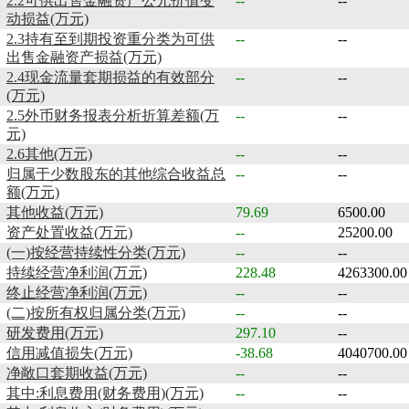
2.2可供出售金融资产公允价值变
--
--
动损益(万元)
2.3持有至到期投资重分类为可供
--
--
出售金融资产损益(万元)
2.4现金流量套期损益的有效部分
--
--
(万元)
2.5外币财务报表分析折算差额(万
--
--
元)
2.6其他(万元)
--
--
归属于少数股东的其他综合收益总
--
--
额(万元)
其他收益(万元)
79.69
6500.00
资产处置收益(万元)
--
25200.00
(一)按经营持续性分类(万元)
--
--
持续经营净利润(万元)
228.48
4263300.00
终止经营净利润(万元)
--
--
(二)按所有权归属分类(万元)
--
--
研发费用(万元)
297.10
--
信用减值损失(万元)
-38.68
4040700.00
净敞口套期收益(万元)
--
--
其中:利息费用(财务费用)(万元)
--
--