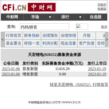
切换到
电脑版
中财网
市场
排行
自选股
▼
▼
查询:
取消
行情首页
财务指标
业绩预告
业绩快报
月报
减
<
>
基金重仓
研报一览
利润分配
现金流量
资产负债
非经常
天宏锂电(920252)募集资金来源
公告日期
发行类别
实际募集资金净额(万元)
发行上市日
2023-01-06
首发新股
11416.20
2023-01-19
2023-01-06
增发新股
0.00
2023-01-19
转至天宏锂电（920252）行情首页
中财网版权所有(C) HTTP://WWW.CFi.CN