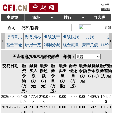
切换到
电脑版
中财网
市场
排行
自选股
▼
▼
查询:
取消
行情首页
财务指标
业绩预告
业绩快报
月报
减
<
>
基金重仓
研报一览
利润分配
现金流量
资产负债
非经常
天宏锂电(920252)融资融券 年份：
交易日期
融
融资
融资
融
融券
融券
融券
融资融
融资融
资
买入
偿还
券
卖出
偿还
余额
券余额
券差额
余
额
额
余
量
量
(万
(万元)
(万元)
额
(万
(万
量
(万
(万
元)
(万
元)
元)
(万
股)
股)
元)
股)
2026-08-06
140
177.4
270.0
0.00
0.00
0.00
0.00
1409.5
1409.5
9.56
8
8
6
6
2026-08-05
150
291.0
293.5
0.00
0.00
0.00
0.00
1502.1
1502.1
2.16
0
5
6
6