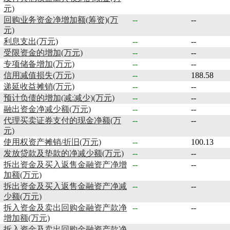
元)
回购业务资金净增加额(筹资)(万
--
--
元)
利息支出(万元)
--
--
受限资金的增加(万元)
--
--
专项储备增加(万元)
--
--
信用减值损失(万元)
--
188.58
递延收益摊销(万元)
--
--
预计负债的增加(减:减少)(万元)
--
--
融出资金净减少额(万元)
--
--
代理买卖证券支付的现金净额(万
--
--
元)
使用权资产摊销/折旧(万元)
--
100.13
发放贷款及垫款的净减少额(万元)
--
--
拆出资金及买入返售金融资产净增
--
--
加额(万元)
拆出资金及买入返售金融资产净减
--
--
少额(万元)
拆入资金及卖出回购金融资产款净
--
--
增加额(万元)
拆入资金及卖出回购金融资产款净
--
--