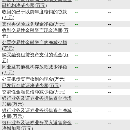
融机构净减少额(万元)
收回的已于以前年度核销的贷款
--
--
(万元)
支付再保险业务现金净额(万元)
--
--
收到交易性金融资产现金净额(万
--
--
元)
处置交易性金融资产的净减少额
--
--
(万元)
购买融资租赁资产支付的现金(万
--
--
元)
同业及其他机构存放款减少净额
--
--
(万元)
处置抵债资产收到的现金(万元)
--
--
已发行存款证净减少额(万元)
--
--
交易性金融负债净减少额(万元)
--
--
银行业务及证券业务拆借资金净增
--
--
加额(万元)
银行业务及证券业务拆借资金净减
--
--
少额(万元)
银行业务及证券业务买入返售资金
--
--
净增加额(万元)