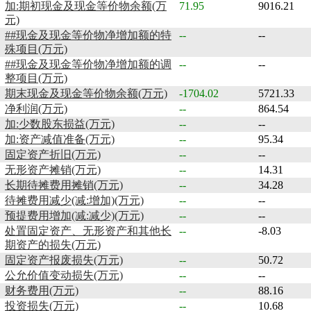
加:期初现金及现金等价物余额(万
71.95
9016.21
元)
##现金及现金等价物净增加额的特
--
--
殊项目(万元)
##现金及现金等价物净增加额的调
--
--
整项目(万元)
期末现金及现金等价物余额(万元)
-1704.02
5721.33
净利润(万元)
--
864.54
加:少数股东损益(万元)
--
--
加:资产减值准备(万元)
--
95.34
固定资产折旧(万元)
--
--
无形资产摊销(万元)
--
14.31
长期待摊费用摊销(万元)
--
34.28
待摊费用减少(减:增加)(万元)
--
--
预提费用增加(减:减少)(万元)
--
--
处置固定资产、无形资产和其他长
--
-8.03
期资产的损失(万元)
固定资产报废损失(万元)
--
50.72
公允价值变动损失(万元)
--
--
财务费用(万元)
--
88.16
投资损失(万元)
--
10.68