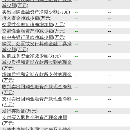
减少额(万元)
卖出回购金融资产净减少额(万元)
--
--
拆入资金净减少额(万元)
--
--
交易性金融负债净增加额(万元)
--
--
交易性金融资产净减少额(万元)
--
--
向中央银行借款净减少额(万元)
--
--
购买、处置或发行其他金融工具净
--
--
减少额(万元)
回购业务资金净减少额(万元)
--
--
减少质押和定期存款所收到的现金
--
--
(万元)
增加质押和定期存款所支付的现金
--
--
(万元)
收到卖出回购金融资产款现金净额
--
--
(万元)
支付卖出回购金融资产款现金净额
--
--
(万元)
发行存款证(万元)
--
--
支付买入返售金融资产现金净额
--
--
(万元)
存放中央银行和同业款项及其他金
--
--