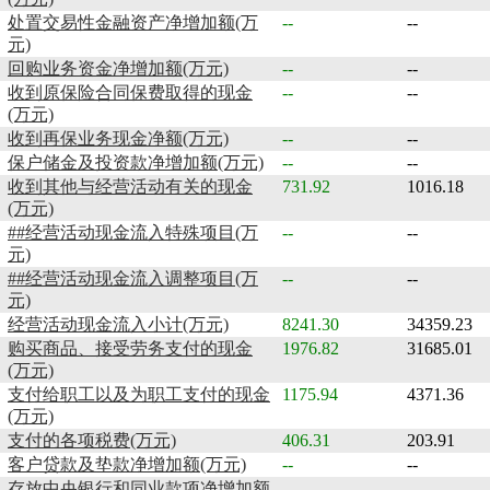
处置交易性金融资产净增加额(万
--
--
元)
回购业务资金净增加额(万元)
--
--
收到原保险合同保费取得的现金
--
--
(万元)
收到再保业务现金净额(万元)
--
--
保户储金及投资款净增加额(万元)
--
--
收到其他与经营活动有关的现金
731.92
1016.18
(万元)
##经营活动现金流入特殊项目(万
--
--
元)
##经营活动现金流入调整项目(万
--
--
元)
经营活动现金流入小计(万元)
8241.30
34359.23
购买商品、接受劳务支付的现金
1976.82
31685.01
(万元)
支付给职工以及为职工支付的现金
1175.94
4371.36
(万元)
支付的各项税费(万元)
406.31
203.91
客户贷款及垫款净增加额(万元)
--
--
存放中央银行和同业款项净增加额
--
--