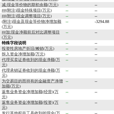
减:现金等价物的期初余额(万元)
--
--
##(附注)现金特殊项目(万元)
--
--
##(附注)现金调整项目(万元)
--
--
(附注)现金及现金等价物净增加额
--
-3294.88
(万元)
##加:现金净额前后对比调整项目
--
--
(万元)
特殊字段说明
--
--
投资性房地产折旧/摊销(万元)
--
--
拆入资金净增加额(万元)
--
--
代理买卖证券收到的现金净额(万
--
--
元)
代理承销证券收到的现金净额(万
--
--
元)
为交易目的而持有的金融资产净增
--
--
加额(万元)
返售业务资金净增加额(经营)(万
--
--
元)
返售业务资金净增加额(投资)(万
--
--
元)
发行其他权益工具收到的现金(万
--
--