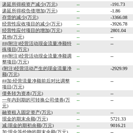
递延所得税资产减少(万元)
--
-191.73
递延所得税负债增加(万元)
--
-1.86
存货的减少(万元)
--
-3366.08
经营性应收项目的减少(万元)
--
-3926.78
经营性应付项目的增加(万元)
--
2801.04
其他(万元)
--
--
##(附注)经营活动现金流量净额特
--
--
殊项目(万元)
##(附注)经营活动现金流量净额调
--
--
整项目(万元)
(附注)经营活动产生的现金流量净
--
-2929.99
额(万元)
##加:经营流量净额前后对比调整
--
--
项目(万元)
债务转为资本(万元)
--
--
一年内到期的可转换公司债券(万
--
--
元)
融资租入固定资产(万元)
--
--
现金的期末余额(万元)
--
5721.33
减:现金的期初余额(万元)
--
9016.21
加:现金等价物的期末余额(万元)
--
--