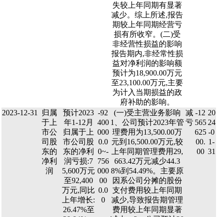
失较上年同期有显著
减少。综上所述,报告
期较上年同期经营亏
损有所收窄。(二)受
非经营性损益的影响
报告期内,非经常性损
益对净利润的影响额
预计为18,900.00万元
至23,100.00万元,主要
为计入当期损益的政
府补助的影响。
2023-12-31
归属
预计2023
-92
(一)受主营业务影响
减
-12
20
于上
年1-12月
400
1、公司预计2023年管
亏
565
24
市公
归属于上
000
理费用为13,500.00万
625
-0
司股
市公司股
0.0
元到16,500.00万元,较
00.
1-
东的
东的净利
0~-
上年同期管理费用29,
00
31
净利
润亏损:7
756
663.42万元减少44.3
润
5,600万元
000
8%到54.49%。主要原
至92,400
00
因系公司分摊的股份
万元,同比
0.0
支付费用较上年同期
上年增长:
0
减少,导致报告期管理
26.47%至
费用较上年同期显著