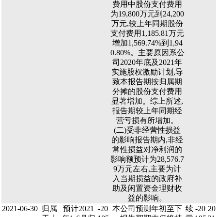
费用中股份支付费用
为19,800万元到24,200
万元,较上年同期股份
支付费用1,185.81万元
增加1,569.74%到1,94
0.80%。主要原因系公
司2020年底及2021年
实施股权激励计划,导
致本报告期按归属期
分摊的股份支付费用
显著增加。综上所述,
报告期较上年同期经
营亏损有所增加。
(二)受非经营性损益
的影响报告期内,非经
常性损益对净利润的
影响额预计为28,576.7
9万元左右,主要为计
入当期损益的政府补
助及闲置资金理财收
益的影响。
2021-06-30
归属
预计2021
-20
本公司预测年初至下
续
-20
20