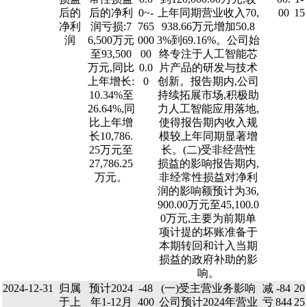
后的
后的净利
0~-
上年同期营业收入70,
00
15
净利
润亏损:7
765
938.66万元增加50.8
润
6,500万元
000
3%到69.16%。公司始
至93,500
00
终专注于人工智能芯
万元,同比
0.0
片产品的研发与技术
上年增长:
0
创新。报告期内,公司
10.34%至
持续拓展市场,积极助
26.64%,同
力人工智能应用落地,
比上年增
使得报告期内收入规
长10,786.
模较上年同期显著增
25万元至
长。(二)受非经营性
27,786.25
损益的影响报告期内,
万元。
非经常性损益对净利
润的影响额预计为36,
900.00万元至45,100.0
0万元,主要为前期单
项计提的坏账准备于
本期转回和计入当期
损益的政府补助的影
响。
2024-12-31
归属
预计2024
-48
(一)受主营业务影响
减
-84
20
于上
年1-12月
400
公司预计2024年营业
亏
844
25