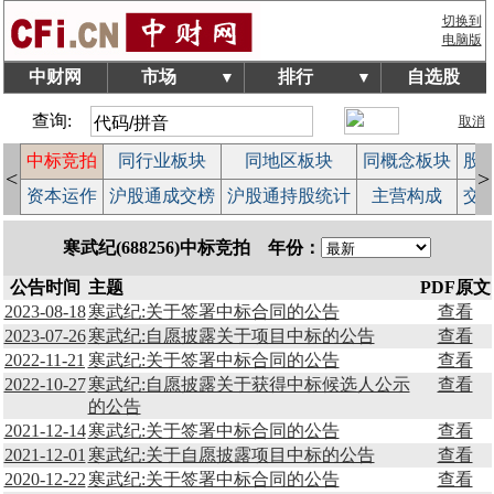
切换到
电脑版
中财网
市场
排行
自选股
▼
▼
查询:
取消
中标竞拍
同行业板块
同地区板块
同概念板块
股
<
>
股
资本运作
沪股通成交榜
沪股通持股统计
主营构成
交
寒武纪(688256)中标竞拍 年份：
公告时间
主题
PDF原文
2023-08-18
寒武纪:关于签署中标合同的公告
查看
2023-07-26
寒武纪:自愿披露关于项目中标的公告
查看
2022-11-21
寒武纪:关于签署中标合同的公告
查看
2022-10-27
寒武纪:自愿披露关于获得中标候选人公示
查看
的公告
2021-12-14
寒武纪:关于签署中标合同的公告
查看
2021-12-01
寒武纪:关于自愿披露项目中标的公告
查看
2020-12-22
寒武纪:关于签署中标合同的公告
查看