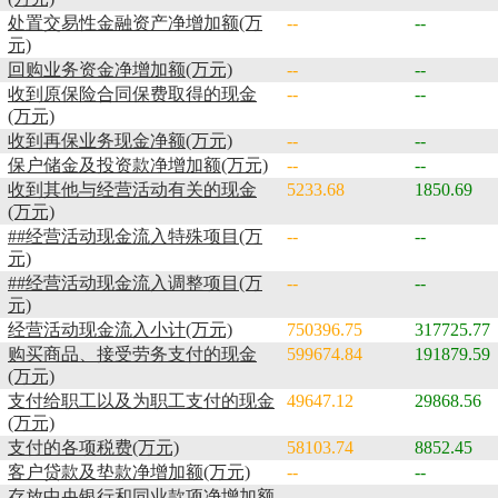
处置交易性金融资产净增加额(万
--
--
元)
回购业务资金净增加额(万元)
--
--
收到原保险合同保费取得的现金
--
--
(万元)
收到再保业务现金净额(万元)
--
--
保户储金及投资款净增加额(万元)
--
--
收到其他与经营活动有关的现金
5233.68
1850.69
(万元)
##经营活动现金流入特殊项目(万
--
--
元)
##经营活动现金流入调整项目(万
--
--
元)
经营活动现金流入小计(万元)
750396.75
317725.77
购买商品、接受劳务支付的现金
599674.84
191879.59
(万元)
支付给职工以及为职工支付的现金
49647.12
29868.56
(万元)
支付的各项税费(万元)
58103.74
8852.45
客户贷款及垫款净增加额(万元)
--
--
存放中央银行和同业款项净增加额
--
--