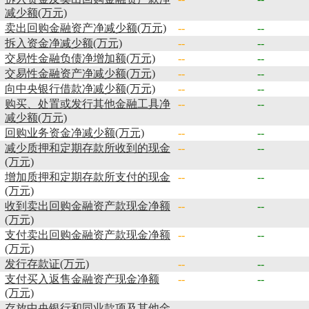
减少额(万元)
卖出回购金融资产净减少额(万元)
--
--
拆入资金净减少额(万元)
--
--
交易性金融负债净增加额(万元)
--
--
交易性金融资产净减少额(万元)
--
--
向中央银行借款净减少额(万元)
--
--
购买、处置或发行其他金融工具净
--
--
减少额(万元)
回购业务资金净减少额(万元)
--
--
减少质押和定期存款所收到的现金
--
--
(万元)
增加质押和定期存款所支付的现金
--
--
(万元)
收到卖出回购金融资产款现金净额
--
--
(万元)
支付卖出回购金融资产款现金净额
--
--
(万元)
发行存款证(万元)
--
--
支付买入返售金融资产现金净额
--
--
(万元)
存放中央银行和同业款项及其他金
--
--