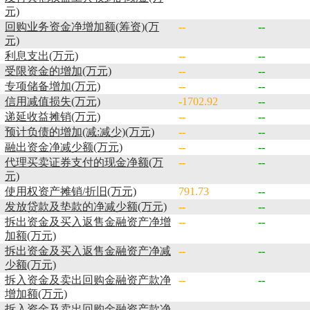
元)
回购业务资金净增加额(筹资)(万
--
--
元)
利息支出(万元)
--
--
受限资金的增加(万元)
--
--
专项储备增加(万元)
--
--
信用减值损失(万元)
-1702.92
--
递延收益摊销(万元)
--
--
预计负债的增加(减:减少)(万元)
--
--
融出资金净减少额(万元)
--
--
代理买卖证券支付的现金净额(万
--
--
元)
使用权资产摊销/折旧(万元)
791.73
--
发放贷款及垫款的净减少额(万元)
--
--
拆出资金及买入返售金融资产净增
--
--
加额(万元)
拆出资金及买入返售金融资产净减
--
--
少额(万元)
拆入资金及卖出回购金融资产款净
--
--
增加额(万元)
拆入资金及卖出回购金融资产款净
--
--