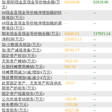
加:期初现金及现金等价物余额(万
92918.90
92918.90
元)
##现金及现金等价物净增加额的特
--
--
殊项目(万元)
##现金及现金等价物净增加额的调
--
--
整项目(万元)
期末现金及现金等价物余额(万元)
62645.01
137915.14
净利润(万元)
231075.13
--
加:少数股东损益(万元)
--
--
加:资产减值准备(万元)
39701.77
--
固定资产折旧(万元)
--
--
无形资产摊销(万元)
7932.19
--
长期待摊费用摊销(万元)
945.56
--
待摊费用减少(减:增加)(万元)
--
--
预提费用增加(减:减少)(万元)
--
--
处置固定资产、无形资产和其他长
-19.57
--
期资产的损失(万元)
固定资产报废损失(万元)
--
--
公允价值变动损失(万元)
-181.95
--
财务费用(万元)
1355.08
--
投资损失(万元)
-8327.38
--