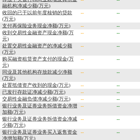
融机构净减少额(万元)
收回的已于以前年度核销的贷款
--
--
(万元)
支付再保险业务现金净额(万元)
--
--
收到交易性金融资产现金净额(万
--
--
元)
处置交易性金融资产的净减少额
--
--
(万元)
购买融资租赁资产支付的现金(万
--
--
元)
同业及其他机构存放款减少净额
--
--
(万元)
处置抵债资产收到的现金(万元)
--
--
已发行存款证净减少额(万元)
--
--
交易性金融负债净减少额(万元)
--
--
银行业务及证券业务拆借资金净增
--
--
加额(万元)
银行业务及证券业务拆借资金净减
--
--
少额(万元)
银行业务及证券业务买入返售资金
--
--
净增加额(万元)