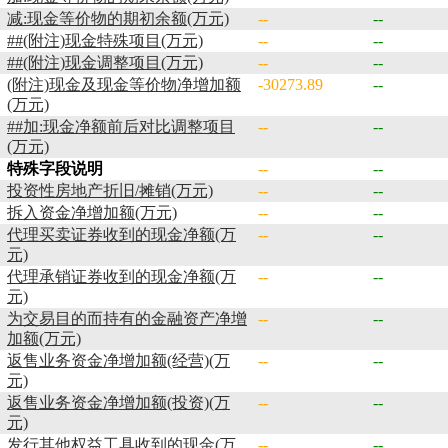
减:现金等价物的期初余额(万元)
--
--
##(附注)现金特殊项目(万元)
--
--
##(附注)现金调整项目(万元)
--
--
(附注)现金及现金等价物净增加额
-30273.89
--
(万元)
##加:现金净额前后对比调整项目
--
--
(万元)
特殊字段说明
--
--
投资性房地产折旧/摊销(万元)
--
--
拆入资金净增加额(万元)
--
--
代理买卖证券收到的现金净额(万
--
--
元)
代理承销证券收到的现金净额(万
--
--
元)
为交易目的而持有的金融资产净增
--
--
加额(万元)
返售业务资金净增加额(经营)(万
--
--
元)
返售业务资金净增加额(投资)(万
--
--
元)
发行其他权益工具收到的现金(万
--
--