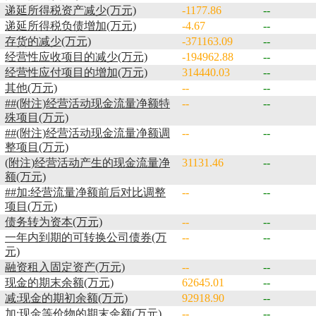
递延所得税资产减少(万元)
-1177.86
--
递延所得税负债增加(万元)
-4.67
--
存货的减少(万元)
-371163.09
--
经营性应收项目的减少(万元)
-194962.88
--
经营性应付项目的增加(万元)
314440.03
--
其他(万元)
--
--
##(附注)经营活动现金流量净额特
--
--
殊项目(万元)
##(附注)经营活动现金流量净额调
--
--
整项目(万元)
(附注)经营活动产生的现金流量净
31131.46
--
额(万元)
##加:经营流量净额前后对比调整
--
--
项目(万元)
债务转为资本(万元)
--
--
一年内到期的可转换公司债券(万
--
--
元)
融资租入固定资产(万元)
--
--
现金的期末余额(万元)
62645.01
--
减:现金的期初余额(万元)
92918.90
--
加:现金等价物的期末余额(万元)
--
--