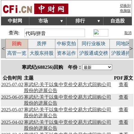
切换到
电脑版
中财网
市场
排行
自选股
▼
▼
查询:
取消
回购
质押
中标竞拍
同行业板块
同地区
<
>
案
高管一览
大股东持股
资本运作
沪股通成交榜
沪股通持
寒武纪(688256)回购 年份：
公告时间
主题
PDF原文
2025-07-02
寒武纪:关于以集中竞价交易方式回购公司
查看
股份的进展公告
2025-06-05
寒武纪:关于以集中竞价交易方式回购公司
查看
股份的进展公告
2025-05-07
寒武纪:关于以集中竞价交易方式回购公司
查看
股份的进展公告
2025-04-02
寒武纪:关于以集中竞价交易方式回购公司
查看
股份的进展公告