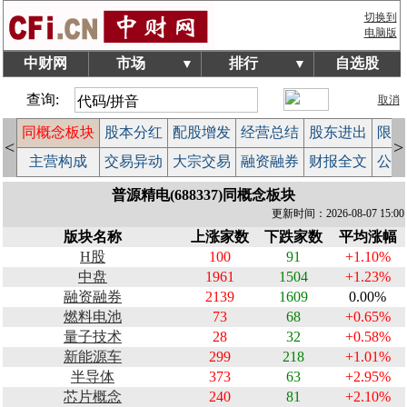
切换到
电脑版
中财网
市场
排行
自选股
▼
▼
查询:
取消
同概念板块
股本分红
配股增发
经营总结
股东进出
限售
<
>
计
主营构成
交易异动
大宗交易
融资融券
财报全文
公告
普源精电(688337)同概念板块
更新时间：2026-08-07 15:00
版块名称
上涨家数
下跌家数
平均涨幅
H股
100
91
+1.10%
中盘
1961
1504
+1.23%
融资融券
2139
1609
0.00%
燃料电池
73
68
+0.65%
量子技术
28
32
+0.58%
新能源车
299
218
+1.01%
半导体
373
63
+2.95%
芯片概念
240
81
+2.10%