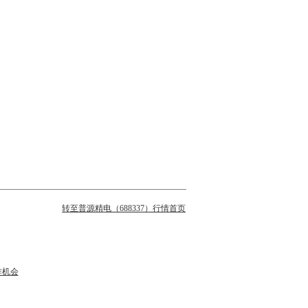
转至普源精电（688337）行情首页
作机会