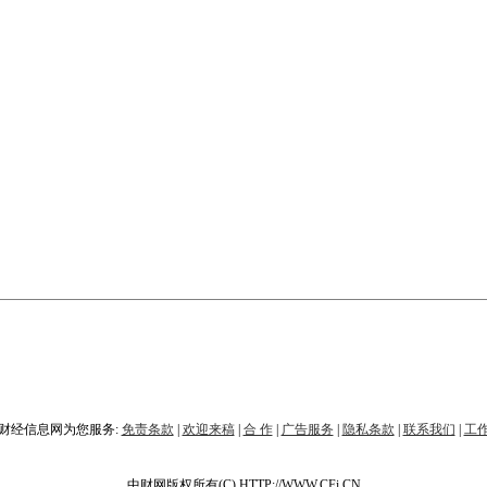
财经信息网为您服务:
免责条款
|
欢迎来稿
|
合 作
|
广告服务
|
隐私条款
|
联系我们
|
工
中财网版权所有(C) HTTP://WWW.CFi.CN