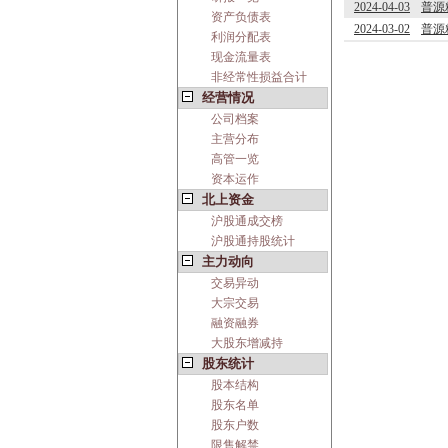
2024-04-03
普源
资产负债表
2024-03-02
普源
利润分配表
现金流量表
非经常性损益合计
经营情况
公司档案
主营分布
高管一览
资本运作
北上资金
沪股通成交榜
沪股通持股统计
主力动向
交易异动
大宗交易
融资融券
大股东增减持
股东统计
股本结构
股东名单
股东户数
限售解禁