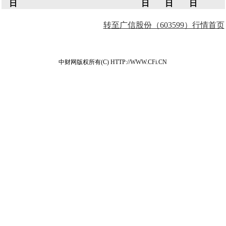
日
日
日
日
转至广信股份（603599）行情首页
中财网版权所有(C) HTTP://WWW.CFi.CN