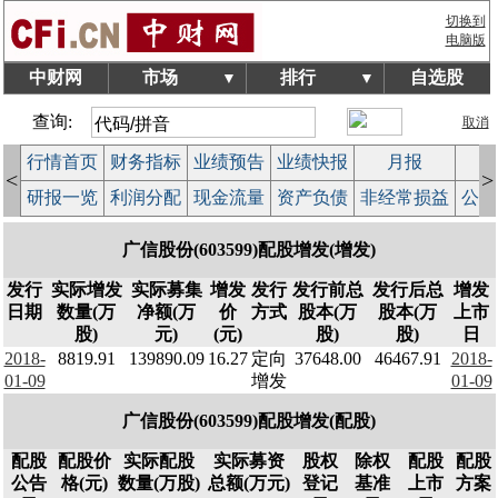
切换到
电脑版
中财网
市场
排行
自选股
▼
▼
查询:
取消
行情首页
财务指标
业绩预告
业绩快报
月报
减
<
>
研报一览
利润分配
现金流量
资产负债
非经常损益
公司
广信股份(603599)配股增发(增发)
发行
实际增发
实际募集
增发
发行
发行前总
发行后总
增发
日期
数量(万
净额(万
价
方式
股本(万
股本(万
上市
股)
元)
(元)
股)
股)
日
2018-
8819.91
139890.09
16.27
定向
37648.00
46467.91
2018-
01-09
增发
01-09
广信股份(603599)配股增发(配股)
配股
配股价
实际配股
实际募资
股权
除权
配股
配股
公告
格(元)
数量(万股)
总额(万元)
登记
基准
上市
方案