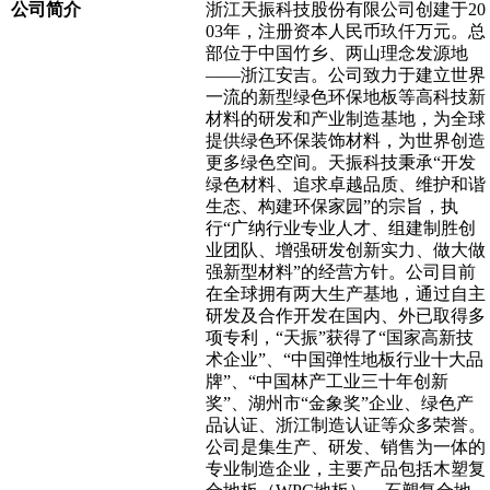
公司简介
浙江天振科技股份有限公司创建于20
03年，注册资本人民币玖仟万元。总
部位于中国竹乡、两山理念发源地
——浙江安吉。公司致力于建立世界
一流的新型绿色环保地板等高科技新
材料的研发和产业制造基地，为全球
提供绿色环保装饰材料，为世界创造
更多绿色空间。天振科技秉承“开发
绿色材料、追求卓越品质、维护和谐
生态、构建环保家园”的宗旨，执
行“广纳行业专业人才、组建制胜创
业团队、增强研发创新实力、做大做
强新型材料”的经营方针。公司目前
在全球拥有两大生产基地，通过自主
研发及合作开发在国内、外已取得多
项专利，“天振”获得了“国家高新技
术企业”、“中国弹性地板行业十大品
牌”、“中国林产工业三十年创新
奖”、湖州市“金象奖”企业、绿色产
品认证、浙江制造认证等众多荣誉。
公司是集生产、研发、销售为一体的
专业制造企业，主要产品包括木塑复