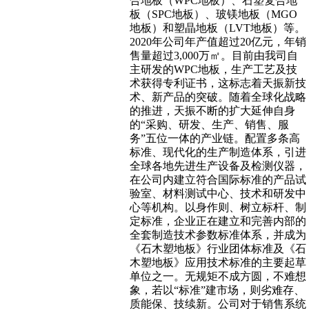
合地板（WPC地板）、石塑复合地
板（SPC地板）、玻镁地板（MGO
地板）和塑晶地板（LVT地板）等。
2020年公司年产值超过20亿元，年销
售量超过3,000万㎡。目前由我司自
主研发的WPC地板，生产工艺及技
术获得专利证书，这标志着天振新技
术、新产品的突破。随着全球化战略
的推进，天振不断的扩大延伸自身
的“采购、研发、生产、销售、服
务”五位一体的产业链。配置多条高
标准、现代化的生产制造体系，引进
全球各地先进生产设备及检测仪器，
在公司内建立符合国际标准的产品试
验室、材料测试中心、技术和研发中
心等机构。以身作则、树立标杆、制
定标准，企业正在建立和完善内部的
全套制造技术参数标准体系，并成为
《石木塑地板》行业团体标准及《石
木塑地板》应用技术标准的主要起草
单位之一。无规矩不成方圆，不难想
象，若以“标准”建市场，则劣难存、
质能保、技续新。公司对于销售系统