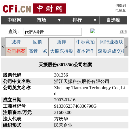
切换到
电脑版
中财网
市场
排行
自选股
▼
▼
查询:
取消
减持
回购
质押
中标竞拍
同行业板块
<
>
益
公司档案
高管一览
大股东持股
资本运作
深股通成交榜
天振股份(301356)公司档案
股票代码
301356
公司中文名称
浙江天振科技股份有限公司
公司英文名称
Zhejiang Tianzhen Technology Co., Lt
d.
成立日期
2003-01-16
工商登记号
91330523746336790G
注册资本/万元
21600.00
法人代表
方庆华
组织形式
民营企业