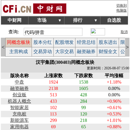
切换到
电脑版
中财网
市场
排行
自选股
▼
▼
查询:
取消
同概念板块
股本分红
配股增发
经营总结
股东进出
限售
<
>
计
主营构成
交易异动
大宗交易
融资融券
财报全文
公告
汉宇集团(300403)同概念板块
更新时间：2026-08-07 15:00
版块名称
上涨家数
下跌家数
平均涨幅
中盘
1924
1538
+1.18%
融资融券
2138
1605
0.00%
创业板
513
428
0.00%
机器人概念
433
284
+0.96%
智能家居
102
99
+0.61%
充电桩
113
120
+0.53%
新能源车
299
218
+1.01%
家用电器
69
65
+0.88%