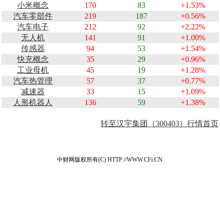
小米概念
170
83
+1.53%
汽车零部件
219
187
+0.56%
汽车电子
212
92
+2.22%
无人机
141
91
+1.00%
传感器
94
53
+1.54%
快充概念
35
29
+0.96%
工业母机
45
19
+1.28%
汽车热管理
57
37
+0.77%
减速器
33
15
+1.09%
人形机器人
136
59
+1.38%
转至汉宇集团（300403）行情首页
中财网版权所有(C) HTTP://WWW.CFi.CN