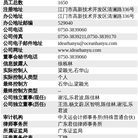
员工总数
1650
注册地址
江门市高新技术开发区清澜路336号
办公地址
江门市高新技术开发区清澜路336号
办公地址邮编
529040
公司电话
0750-3839060
公司传真
0750-3839211,0750-3839170
公司电子邮件地址
idearhanyu@oceanhanyu.com
公司网址
www.idearhanyu.com
董事会秘书电话
0750-3839060
信息披露人
徐栋林
实际控制人
梁颖光,石华山
实际控制人类型
个人
最终控制方
石华山,梁颖光
最终控制方类型
--
公司独立董事(现任)
谢泓,乐君波,陈佳林
公司独立董事(历任)
王浩,杨文蔚,区智明,陈佳林,谢泓,乐
君波
审计机构
中天运会计师事务所(特殊普通合伙)
律师事务所
广东君信律师事务所
所属证监局
广东证监局
证券事务代表
丁静