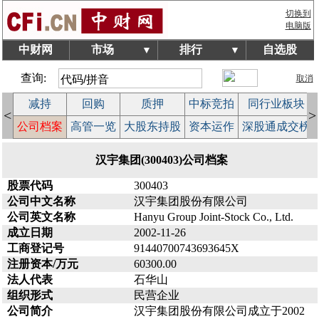
切换到
电脑版
中财网
市场
排行
自选股
▼
▼
查询:
取消
减持
回购
质押
中标竞拍
同行业板块
<
>
益
公司档案
高管一览
大股东持股
资本运作
深股通成交榜
汉宇集团(300403)公司档案
股票代码
300403
公司中文名称
汉宇集团股份有限公司
公司英文名称
Hanyu Group Joint-Stock Co., Ltd.
成立日期
2002-11-26
工商登记号
91440700743693645X
注册资本/万元
60300.00
法人代表
石华山
组织形式
民营企业
公司简介
汉宇集团股份有限公司成立于2002