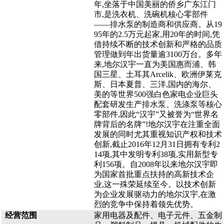
年,坐落于中国美丽的侨乡广东江门
市,是洗衣机、洗碗机核心零部件
——排水泵的制造商和供应商。从19
95年的2.5万元起家,用20年的时间,凭
借持续不断的技术创新和严格的品质
管理做到年出货量逾3100万台。多年
来,地尔汉宇一直为美国惠而浦、韩
国三星、土耳其Arcelik、欧洲伊莱克
斯、日本夏普、三洋,国内的海尔、
美的等世界500强白色家电企业巨头
配套研发生产排水泵、洗涤泵等核心
零部件,因此“汉宇”又被誉为“世界名
牌背后的名牌”!地尔汉宇在注重全面
发展的同时尤其重视知识产权和技术
创新,截止2016年12月31日拥有专利2
14项,其中发明专利38项,实用新型专
利156项。自2008年以来地尔汉宇即
为国家首批重点扶持的高新技术企
业,这一殊荣延续至今。以技术创新
为企业发展驱动力的地尔汉宇,在激
烈的竞争中保持着领先优势。
经营范围
家用电器及配件、电子元件、五金制