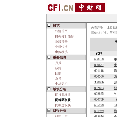
概览
免责声明：证券数
行情首页
情价格为准。所有
财务分析指标
业绩预告
海
业绩快报
申购状况
代码
重要信息
600259
月报
000657
减持
601118
回购
000566
质押
300086
中标竞拍
002693
版块分析
002865
同行业板块
600759
同地区板块
同概念板块
605199
S
财报分析
601969
研报一览
688676