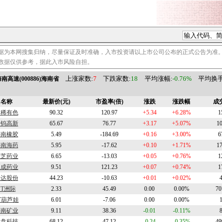
据为本网搜集归纳，尽量保证及时准确，入市投资请以上市公司公布的正式公告为准
数据仅供参考，据此入市风险自担。
上涨家数:
7
下跌家数:
18
平均涨幅:
-0.76%
平均换手:
南高速(000886)海南省
名称
最新价(元)
市盈率(倍)
涨跌
涨跌幅
成
中稀有色
90.32
120.97
+5.34
+6.28%
1
中钨高新
65.67
76.77
+3.17
+5.07%
1
海南橡胶
5.49
-184.69
+0.16
+3.00%
6
海南海药
5.95
-17.62
+0.10
+1.71%
1
康芝药业
6.65
-13.03
+0.05
+0.76%
1
双成药业
9.51
121.23
+0.07
+0.74%
1
钧达股份
44.23
-10.63
+0.01
+0.02%
ST洲际
2.33
45.49
0.00
0.00%
70
T葫芦娃
6.01
-7.06
0.00
0.00%
海南矿业
9.11
38.36
-0.01
-0.11%
金盘科技
68.12
47.12
-0.24
-0.35%
49