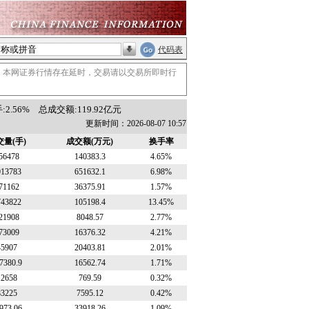
代码表
。本网证券行情存在延时，交易请以交易所即时行
2.56%
总成交额:119.92亿元
更新时间：2026-08-07 10:57
交量(手)
成交额(万元)
换手率
56478
140383.3
4.65%
013783
651632.1
6.98%
71162
36375.91
1.57%
743822
105198.4
13.45%
21908
8048.57
2.77%
73009
16376.32
4.21%
45907
20403.81
2.01%
7380.9
16562.74
1.71%
12658
769.59
0.32%
83225
7595.12
0.42%
973.06
33918.26
1.09%