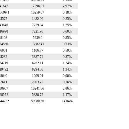
41647
17296.05
2.97%
8699.1
10259.07
0.18%
65572
1432.06
0.25%
43646
7279.84
1.25%
16998
7221.95
0.60%
78108
5239.9
0.35%
84560
13882.45
0.53%
26081
1106.77
0.59%
85232
3837.74
0.87%
64719
6262.11
1.24%
19492
8294.58
1.34%
48640
1999.91
0.90%
17611
2303.27
0.56%
80957
10241.86
2.86%
68572
5338.72
1.47%
244232
59980.56
14.04%