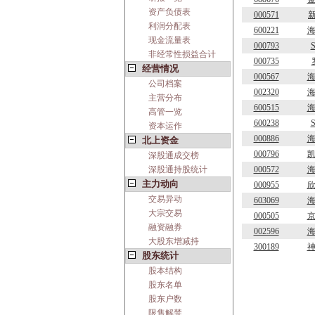
资产负债表
000571
利润分配表
600221
现金流量表
000793
非经常性损益合计
000735
经营情况
000567
公司档案
002320
主营分布
600515
高管一览
600238
资本运作
000886
北上资金
000796
深股通成交榜
深股通持股统计
000572
主力动向
000955
交易异动
603069
大宗交易
000505
融资融券
002596
大股东增减持
300189
股东统计
股本结构
股东名单
股东户数
限售解禁