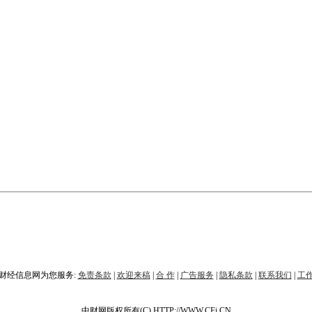
财经信息网为您服务:
免责条款
|
欢迎来稿
|
合 作
|
广告服务
|
隐私条款
|
联系我们
|
工
中财网版权所有(C) HTTP://WWW.CFi.CN