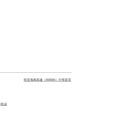
转至海南高速（000886）行情首页
作机会