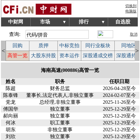
切换到
电脑版
中财网
市场
排行
自选股
▼
▼
查询:
取消
回购
质押
中标竞拍
同行业板块
同地区
<
>
案
高管一览
大股东持股
资本运作
深股通成交榜
深股通持
海南高速(000886)高管一览
姓名
职务
任职日期
陈超
财务总监
2026-04-28至今
陈泰锋
董事长,法定代表人,非独立董事
2024-02-07至今
党龙
总经理,非独立董事
2025-11-26至今
傅国华
独立董事
2025-12-29至今
郝向丽
独立董事
2025-12-29至今
何冰
职工董事
2025-12-29至今
胡东
非独立董事
2025-12-29至今
刘欣
独立董事
2025-12-29至今