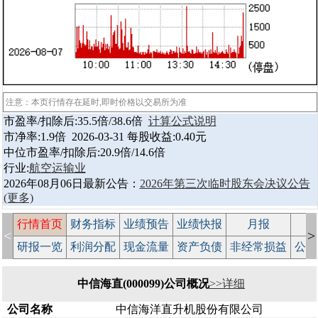
注意：本页行情存在延时,即时价格以交易所为准
市盈率/扣除后:35.5倍/38.6倍
计算公式说明
市净率:1.9倍 2026-03-31 每股收益:0.40元
中位市盈率/扣除后:20.9倍/14.6倍
行业:
航空运输业
2026年08月06日最新公告：
2026年第三次临时股东会决议公告
(更多)
行情首页
财务指标
业绩预告
业绩快报
月报
减
<
>
研报一览
利润分配
现金流量
资产负债
非经常损益
公司
中信海直(000099)公司概况
>>详细
公司名称
中信海洋直升机股份有限公司