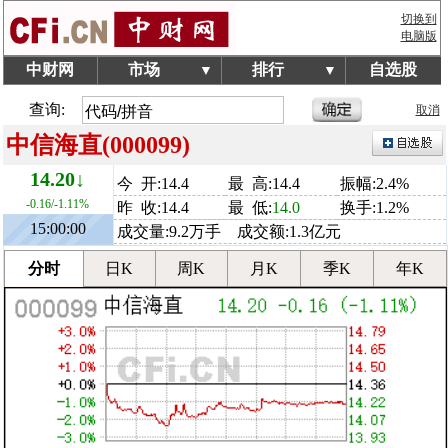
切换到
电脑版
中财网
市场
排行
自选股
▼
▼
查询:
取消
中信海直(000099)
14.20↓
今 开:14.4
最 高:14.4
振幅:2.4%
-0.16/-1.11%
昨 收:14.4
最 低:
14.0
换手:1.2%
15:00:00
成交量:9.2万手 成交额:1.3亿元
分时
日K
周K
月K
季K
年K