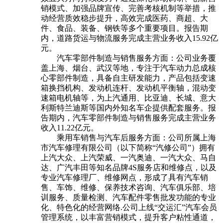
销模式、加强品牌宣传、完善考核机制等举措，推
动经营质效稳步提升，高效完成医药、商超、大
件、食品、装备、钢铁等多个重要项目。报告期
内，道路货运与物流服务完成主营业务收入15.92亿
元。
汽车零部件制造与销售服务方面：公司业务覆
盖上海、烟台、武汉等地，专注于汽车动力总成核
心零部件制造，具备自主研发能力，产品包括变速
箱换挡机构、发动机连杆、发动机平衡轴，混动变
速箱电机轴等，为上汽通用、比亚迪、长城、意大
利斯特兰迪斯等国内外知名车企提供配套服务。报
告期内，汽车零部件制造与销售服务完成主营业务
收入11.22亿元。
乘用车销售与汽车后服务方面：公司所属上海
市汽车修理有限公司（以下简称“汽修公司”）拥有
上汽大众、上汽荣威、一汽奥迪、一汽大众、马自
达、广汽丰田等知名品牌4S服务店和维修点，以及
专业汽车修理厂、维修网点，形成了具有汽车销
售、车饰、维修、保养技术咨询、汽车俱乐部、培
训服务、质量检测、汽车配件零售批发功能的专业
化、特色化的经营网络.公司上线“交运汇”汽车会员
管理系统，以丰富营销模式，提升客户粘性通道，