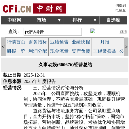
切换到
电脑版
中财网
市场
排行
自选股
▼
▼
查询:
取消
行情首页
财务指标
业绩预告
业绩快报
月报
减
<
>
研报一览
利润分配
现金流量
资产负债
非经常损益
公司
久事动娱(600676)经营总结
截止日期
2025-12-31
信息来源
2025年年度报告
经营情况
三、经营情况讨论与分析
2025年，公司直面挑战，攻坚克难，理顺机
制，协同治理，不断夯实发展基础，巩固提升经营
管理质量，推进“十四五”规划冲刺收官。
道路货运与物流服务方面：公司紧盯重点项
目，全力开拓市场，坚持“稳存拓新”策略，围绕市
场拓展、营销创新、品牌建设、考核优化和协同增
效五大方向持续发力，通过深化市场调研、创新营