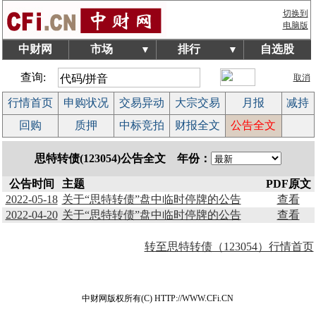
切换到
电脑版
中财网
市场
排行
自选股
▼
▼
查询:
取消
行情首页
申购状况
交易异动
大宗交易
月报
减持
回购
质押
中标竞拍
财报全文
公告全文
思特转债(123054)公告全文 年份：
公告时间
主题
PDF原文
2022-05-18
关于“思特转债”盘中临时停牌的公告
查看
2022-04-20
关于“思特转债”盘中临时停牌的公告
查看
转至思特转债（123054）行情首页
中财网版权所有(C) HTTP://WWW.CFi.CN