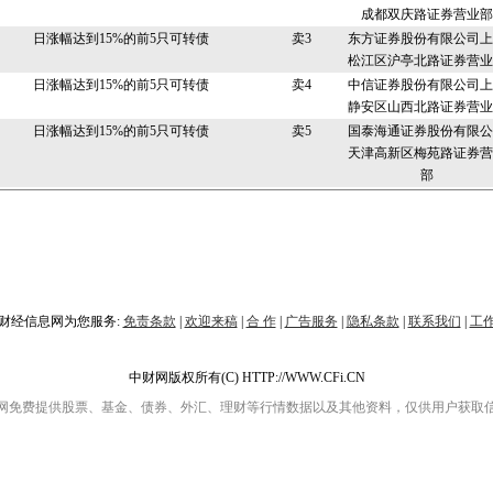
成都双庆路证券营业部
日涨幅达到15%的前5只可转债
卖3
东方证券股份有限公司上
松江区沪亭北路证券营业
日涨幅达到15%的前5只可转债
卖4
中信证券股份有限公司上
静安区山西北路证券营业
日涨幅达到15%的前5只可转债
卖5
国泰海通证券股份有限公
天津高新区梅苑路证券营
部
财经信息网为您服务:
免责条款
|
欢迎来稿
|
合 作
|
广告服务
|
隐私条款
|
联系我们
|
工
中财网版权所有(C) HTTP://WWW.CFi.CN
网免费提供股票、基金、债券、外汇、理财等行情数据以及其他资料，仅供用户获取