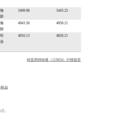
海
5469.98
5445.25
部
海
4943.30
4950.21
部
司
4816.13
4826.21
业
转至思特转债（123054）行情首页
作机会
信息。