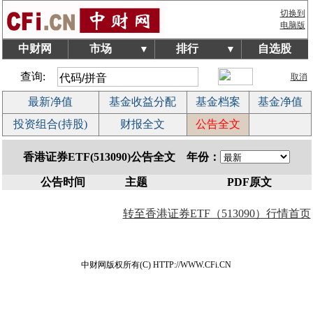
切换到
电脑版
中财网
市场
排行
自选股
▼
▼
查询:
取消
最新净值
基金收益分配
基金档案
基金净值
投资组合(持股)
财报全文
公告全文
香港证券ETF(513090)公告全文 年份：
公告时间
主题
PDF原文
转至香港证券ETF（513090）行情首页
中财网版权所有(C) HTTP://WWW.CFi.CN