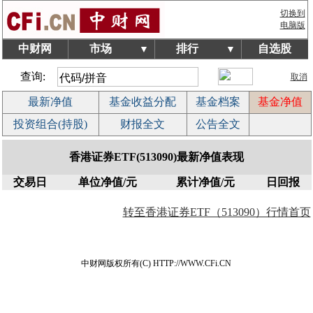
切换到
电脑版
中财网
市场
排行
自选股
▼
▼
查询:
取消
最新净值
基金收益分配
基金档案
基金净值
投资组合(持股)
财报全文
公告全文
香港证券ETF(513090)最新净值表现
交易日
单位净值/元
累计净值/元
日回报
转至香港证券ETF（513090）行情首页
中财网版权所有(C) HTTP://WWW.CFi.CN