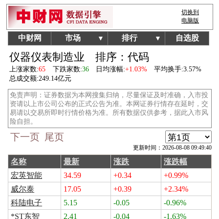
切换到
电脑版
中财网
市场
排行
自选股
▼
▼
仪器仪表制造业
排序：代码
上涨家数:
65
下跌家数:
36
日均涨幅:
+1.03%
平均换手:
3.57%
总成交额:
249.14亿元
免责声明：证券数据为本网搜集归纳，尽量保证及时准确，入市投
资请以上市公司公布的正式公告为准。本网证券行情存在延时，交
易请以交易所即时行情价格为准。所有数据仅供参考，据此入市风
险自担。
下一页
尾页
更新时间：2026-08-08 09:49:40
名称
最新
涨跌
涨跌幅
宏英智能
34.59
+0.34
+0.99%
威尔泰
17.05
+0.39
+2.34%
科陆电子
5.15
-0.05
-0.96%
*ST东智
2.41
-0.04
-1.63%