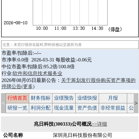
注意：本页行情存在延时,即时价格以交易所为准
市盈率/扣除后:--/--
市净率:0.0倍 2026-03-31 每股收益:-0.06元
中位市盈率/扣除后:95.2倍/100.8倍
行业:
软件和信息技术服务业
2026年08月05日最新公告：
关于筹划发行股份购买资产事项的
停牌公告
(更多)
行情首页
财务指标
业绩预告
业绩快报
月报
减
<
>
研报一览
利润分配
现金流量
资产负债
非经常损益
公司
兆日科技(300333)公司概况
>>详细
公司名称
深圳兆日科技股份有限公司