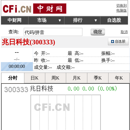
切换到
电脑版
中财网
市场
排行
自选股
▼
▼
查询:
取消
兆日科技(300333)
--
今 开:--
最 高:--
振幅:--
--/--
昨 收:--
最 低:--
换手:--
00:00:00
成交量:-- 成交额:--
分时
日K
周K
月K
季K
年K