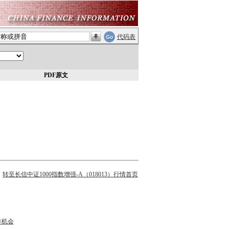
代码表
PDF原文
转至长信中证1000指数增强-A（018013）行情首页
作机会