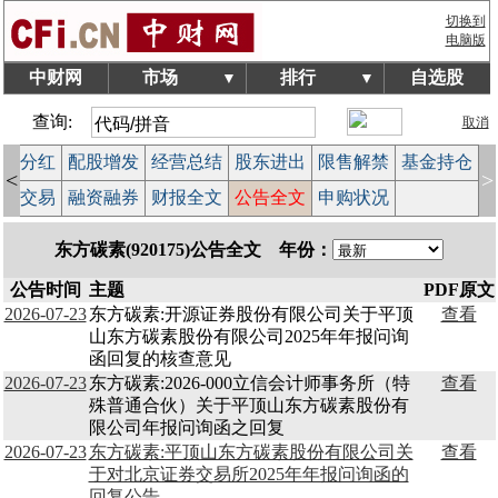
切换到
电脑版
中财网
市场
排行
自选股
▼
▼
查询:
取消
股本分红
配股增发
经营总结
股东进出
限售解禁
基金持仓
<
>
大宗交易
融资融券
财报全文
公告全文
申购状况
东方碳素(920175)公告全文 年份：
公告时间
主题
PDF原文
2026-07-23
东方碳素:开源证券股份有限公司关于平顶
查看
山东方碳素股份有限公司2025年年报问询
函回复的核查意见
2026-07-23
东方碳素:2026-000立信会计师事务所（特
查看
殊普通合伙）关于平顶山东方碳素股份有
限公司年报问询函之回复
2026-07-23
东方碳素:平顶山东方碳素股份有限公司关
查看
于对北京证券交易所2025年年报问询函的
回复公告