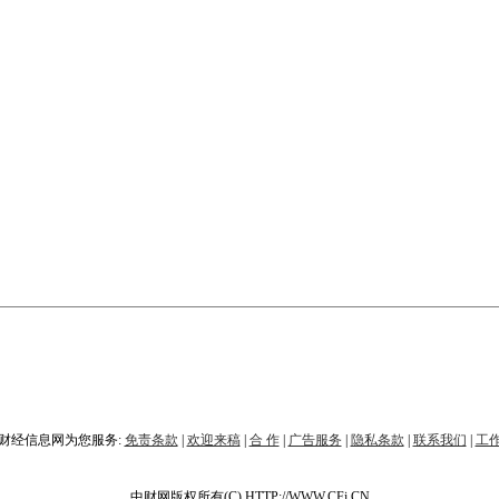
财经信息网为您服务:
免责条款
|
欢迎来稿
|
合 作
|
广告服务
|
隐私条款
|
联系我们
|
工
中财网版权所有(C) HTTP://WWW.CFi.CN