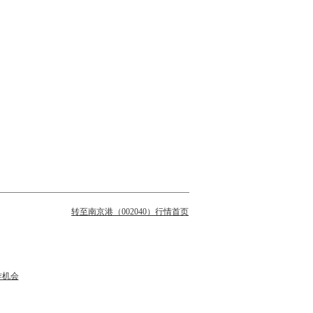
转至南京港（002040）行情首页
作机会