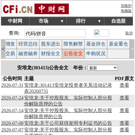
切换到
电脑版
中财网
市场
排行
自选股
▼
▼
查询:
取消
配股增发
经营总结
股东进出
限售解禁
基金持仓
基金重仓
<
>
大宗交易
融资融券
财报全文
公告全文
申购状况
安培龙(301413)公告全文 年份：
公告时间
主题
PDF原文
2026-07-31
安培龙:301413安培龙投资者关系活动记录
查看
表20260731
2026-07-24
安培龙:关于控股股东、实际控制人部分股
查看
份解除质押的公告
2026-07-14
安培龙:关于控股股东、实际控制人部分股
查看
份解除质押的公告
2026-07-08
安培龙:关于公司获得发明专利证书的公告
查看
2026-07-07
安培龙:关于控股股东、实际控制人部分股
查看