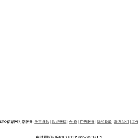
财经信息网为您服务:
免责条款
|
欢迎来稿
|
合 作
|
广告服务
|
隐私条款
|
联系我们
|
工
中财网版权所有(C) HTTP://WWW.CFi.CN