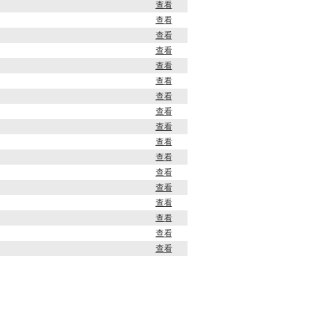
查看
查看
查看
查看
查看
查看
查看
查看
查看
查看
查看
查看
查看
查看
查看
查看
查看