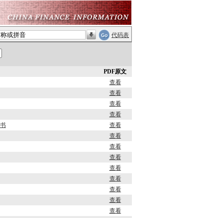
代码表
PDF原文
查看
查看
查看
查看
见书
查看
查看
查看
查看
查看
查看
查看
查看
查看