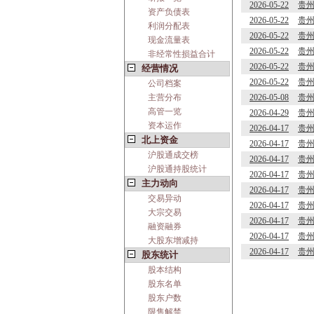
2026-05-22
贵
资产负债表
2026-05-22
贵
利润分配表
2026-05-22
贵
现金流量表
2026-05-22
贵
非经常性损益合计
2026-05-22
贵
经营情况
2026-05-22
贵州
公司档案
主营分布
2026-05-08
贵
高管一览
2026-04-29
贵州
资本运作
2026-04-17
贵州
北上资金
2026-04-17
贵
沪股通成交榜
2026-04-17
贵州
沪股通持股统计
2026-04-17
贵州
主力动向
2026-04-17
贵州
交易异动
2026-04-17
贵州
大宗交易
2026-04-17
贵
融资融券
2026-04-17
贵州
大股东增减持
2026-04-17
贵州
股东统计
股本结构
股东名单
股东户数
限售解禁