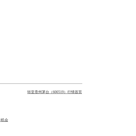
转至贵州茅台（600519）行情首页
作机会