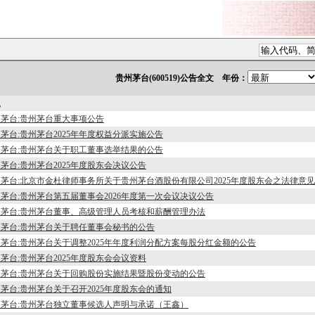
贵州茅台(600519)公告全文 年份：
题
茅台:贵州茅台重大事项公告
茅台:贵州茅台2025年年度权益分派实施公告
州茅台:贵州茅台关于职工董事选举结果的公告
茅台:贵州茅台2025年度股东会决议公告
茅台:北京市金杜律师事务所关于贵州茅台酒股份有限公司2025年度股东会之法律意
茅台:贵州茅台第五届董事会2026年度第一次会议决议公告
州茅台:贵州茅台董事、高级管理人员考核和薪酬管理办法
州茅台:贵州茅台关于聘任董事会秘书的公告
茅台:贵州茅台关于调整2025年年度利润分配方案每股分红金额的公告
茅台:贵州茅台2025年度股东会会议资料
州茅台:贵州茅台关于回购股份实施结果暨股份变动的公告
茅台:贵州茅台关于召开2025年度股东会的通知
州茅台:贵州茅台独立董事候选人声明与承诺（王鑫）