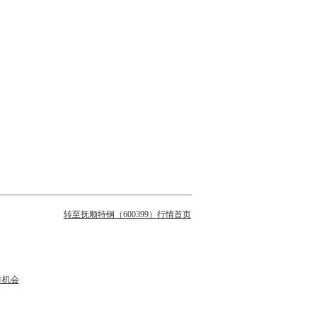
转至抚顺特钢（600399）行情首页
作机会