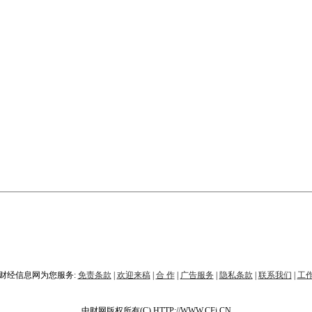
财经信息网为您服务:
免责条款
|
欢迎来稿
|
合 作
|
广告服务
|
隐私条款
|
联系我们
|
工
中财网版权所有(C) HTTP://WWW.CFi.CN