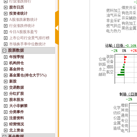
行业涨跌排行
股市日历
投资者统计
A股涨跌家数统计
行业涨跌停统计
今日A股股东盈亏
上市公司行业景气排行榜
市场换手率中位数统计
股票数据
年报季报
机构持仓
基金持仓
基金重仓(持仓大于5%)
新股
交易数据
分红扩股
股本股东
大小非解禁
分类事件
注册资料
经营情况
北上资金
基金数据