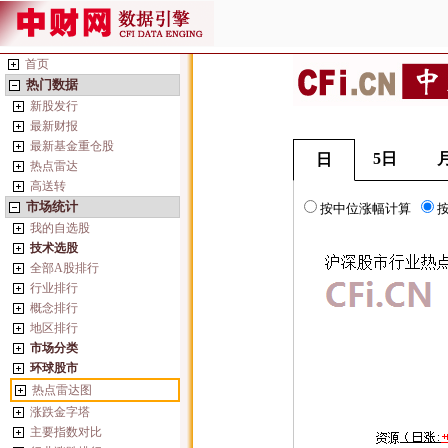
首页
热门数据
新股发行
最新财报
最新基金重仓股
5日
日
热点雷达
高送转
市场统计
按中位涨幅计算
我的自选股
技术选股
全部A股排行
行业排行
概念排行
地区排行
市场分类
环球股市
热点雷达图
涨跌金字塔
主要指数对比