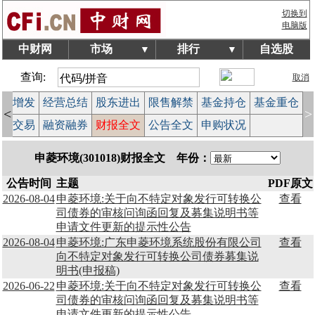
切换到
电脑版
中财网
市场
排行
自选股
▼
▼
查询:
取消
配股增发
经营总结
股东进出
限售解禁
基金持仓
基金重仓
<
>
大宗交易
融资融券
财报全文
公告全文
申购状况
申菱环境(301018)财报全文 年份：
公告时间
主题
PDF原文
2026-08-04
申菱环境:关于向不特定对象发行可转换公
查看
司债券的审核问询函回复及募集说明书等
申请文件更新的提示性公告
2026-08-04
申菱环境:广东申菱环境系统股份有限公司
查看
向不特定对象发行可转换公司债券募集说
明书(申报稿)
2026-06-22
申菱环境:关于向不特定对象发行可转换公
查看
司债券的审核问询函回复及募集说明书等
申请文件更新的提示性公告