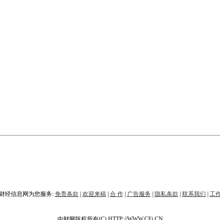
财经信息网为您服务:
免责条款
|
欢迎来稿
|
合 作
|
广告服务
|
隐私条款
|
联系我们
|
工
中财网版权所有(C) HTTP://WWW.CFi.CN