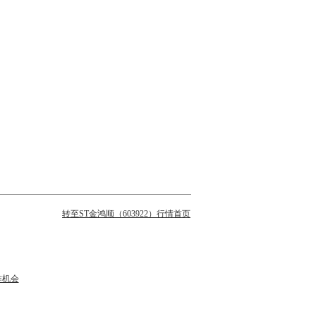
转至ST金鸿顺（603922）行情首页
作机会